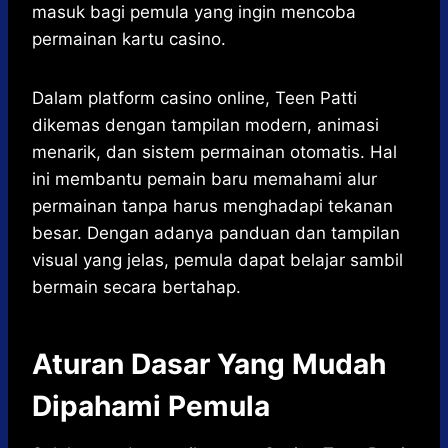
masuk bagi pemula yang ingin mencoba
permainan kartu casino.
Dalam platform casino online, Teen Patti
dikemas dengan tampilan modern, animasi
menarik, dan sistem permainan otomatis. Hal
ini membantu pemain baru memahami alur
permainan tanpa harus menghadapi tekanan
besar. Dengan adanya panduan dan tampilan
visual yang jelas, pemula dapat belajar sambil
bermain secara bertahap.
Aturan Dasar Yang Mudah
Dipahami Pemula