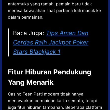
antarmuka yang ramah, pemain baru tidak
merasa kewalahan saat pertama kali masuk ke
dalam permainan.
Baca Juga:
Tips Aman Dan
Cerdas Raih Jackpot Poker
Stars Blackjack 1
Fitur Hiburan Pendukung
Yang Menarik
Casino Teen Patti modern tidak hanya
menawarkan permainan kartu semata, tetapi
juga fitur hiburan tambahan. Beberapa platform