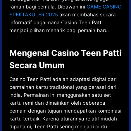
ramah bagi pemula. Dibawah ini
GAME CASINO
SPEKTAKULER 2025
akan membahas secara
informatif bagaimana Casino Teen Patti
menjadi pilihan menarik bagi pemain baru.
Mengenal Casino Teen Patti
Secara Umum
Casino Teen Patti adalah adaptasi digital dari
permainan kartu tradisional yang berasal dari
India. Permainan ini menggunakan satu set
kartu remi dan dimainkan oleh beberapa
pemain dengan tujuan mendapatkan kombinasi
kartu terbaik. Karena aturannya relatif mudah
dipahami, Teen Patti sering menjadi pintu