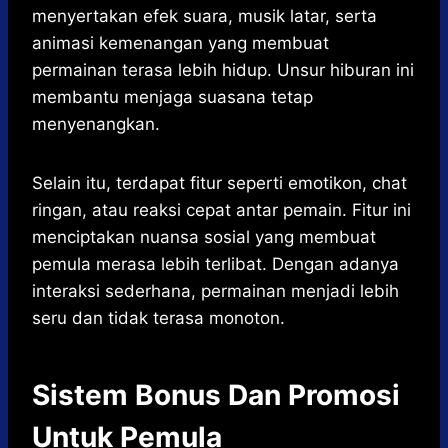
menyertakan efek suara, musik latar, serta
animasi kemenangan yang membuat
permainan terasa lebih hidup. Unsur hiburan ini
membantu menjaga suasana tetap
menyenangkan.
Selain itu, terdapat fitur seperti emotikon, chat
ringan, atau reaksi cepat antar pemain. Fitur ini
menciptakan nuansa sosial yang membuat
pemula merasa lebih terlibat. Dengan adanya
interaksi sederhana, permainan menjadi lebih
seru dan tidak terasa monoton.
Sistem Bonus Dan Promosi
Untuk Pemula