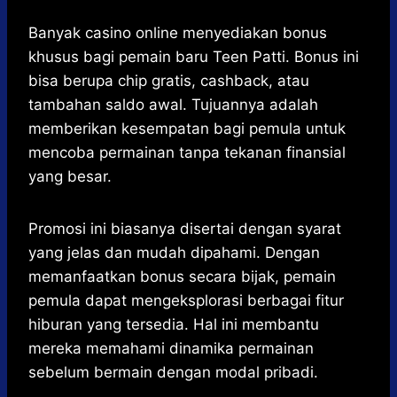
Banyak casino online menyediakan bonus
khusus bagi pemain baru Teen Patti. Bonus ini
bisa berupa chip gratis, cashback, atau
tambahan saldo awal. Tujuannya adalah
memberikan kesempatan bagi pemula untuk
mencoba permainan tanpa tekanan finansial
yang besar.
Promosi ini biasanya disertai dengan syarat
yang jelas dan mudah dipahami. Dengan
memanfaatkan bonus secara bijak, pemain
pemula dapat mengeksplorasi berbagai fitur
hiburan yang tersedia. Hal ini membantu
mereka memahami dinamika permainan
sebelum bermain dengan modal pribadi.