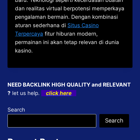
baru. Teknologi seperti kecerdasan buatan
dan realitas virtual berpotensi memperkaya
pengalaman bermain. Dengan kombinasi
aturan sederhana di
Situs Casino
Terpercaya
fitur hiburan modern,
permainan ini akan tetap relevan di dunia
kasino.
NEED BACKLINK HIGH QUALITY and RELEVANT
?
let us help.
click here
Search
Search