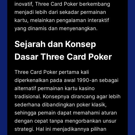
inovatif, Three Card Poker berkembang
menjadi lebih dari sekadar permainan
kartu, melainkan pengalaman interaktif
yang dinamis dan menyenangkan.
Sejarah dan Konsep
Dasar Three Card Poker
Three Card Poker pertama kali
diperkenalkan pada awal 1990-an sebagai
alternatif permainan kartu kasino
tradisional. Konsepnya dirancang agar lebih
sederhana dibandingkan poker klasik,
sehingga pemain dapat memahami aturan
dengan cepat tanpa mengorbankan unsur
strategi. Hal ini menjadikannya pilihan