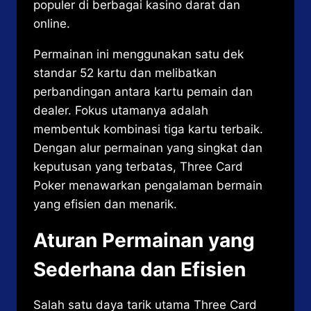
populer di berbagai kasino darat dan
online.
Permainan ini menggunakan satu dek
standar 52 kartu dan melibatkan
perbandingan antara kartu pemain dan
dealer. Fokus utamanya adalah
membentuk kombinasi tiga kartu terbaik.
Dengan alur permainan yang singkat dan
keputusan yang terbatas, Three Card
Poker menawarkan pengalaman bermain
yang efisien dan menarik.
Aturan Permainan yang
Sederhana dan Efisien
Salah satu daya tarik utama Three Card