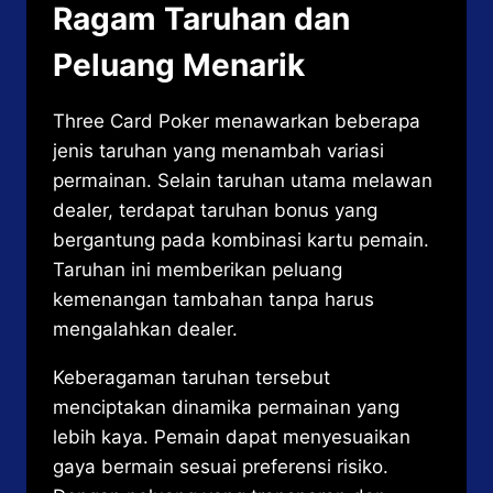
Ragam Taruhan dan
Peluang Menarik
Three Card Poker menawarkan beberapa
jenis taruhan yang menambah variasi
permainan. Selain taruhan utama melawan
dealer, terdapat taruhan bonus yang
bergantung pada kombinasi kartu pemain.
Taruhan ini memberikan peluang
kemenangan tambahan tanpa harus
mengalahkan dealer.
Keberagaman taruhan tersebut
menciptakan dinamika permainan yang
lebih kaya. Pemain dapat menyesuaikan
gaya bermain sesuai preferensi risiko.