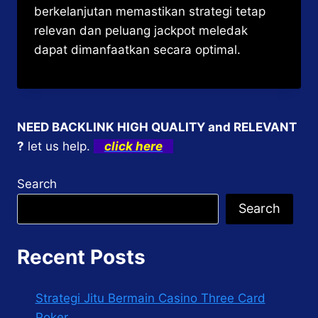
berkelanjutan memastikan strategi tetap
relevan dan peluang jackpot meledak
dapat dimanfaatkan secara optimal.
NEED BACKLINK HIGH QUALITY and RELEVANT
?
let us help.
click here
Search
Search
Recent Posts
Strategi Jitu Bermain Casino Three Card
Poker