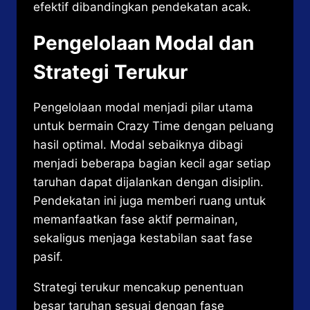
efektif dibandingkan pendekatan acak.
Pengelolaan Modal dan
Strategi Terukur
Pengelolaan modal menjadi pilar utama
untuk bermain Crazy Time dengan peluang
hasil optimal. Modal sebaiknya dibagi
menjadi beberapa bagian kecil agar setiap
taruhan dapat dijalankan dengan disiplin.
Pendekatan ini juga memberi ruang untuk
memanfaatkan fase aktif permainan,
sekaligus menjaga kestabilan saat fase
pasif.
Strategi terukur mencakup penentuan
besar taruhan sesuai dengan fase