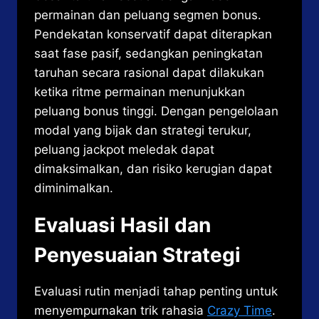
permainan dan peluang segmen bonus.
Pendekatan konservatif dapat diterapkan
saat fase pasif, sedangkan peningkatan
taruhan secara rasional dapat dilakukan
ketika ritme permainan menunjukkan
peluang bonus tinggi. Dengan pengelolaan
modal yang bijak dan strategi terukur,
peluang jackpot meledak dapat
dimaksimalkan, dan risiko kerugian dapat
diminimalkan.
Evaluasi Hasil dan
Penyesuaian Strategi
Evaluasi rutin menjadi tahap penting untuk
menyempurnakan trik rahasia
Crazy Time
.