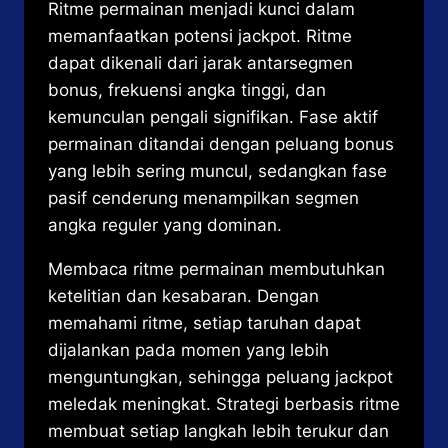
Ritme permainan menjadi kunci dalam
memanfaatkan potensi jackpot. Ritme
dapat dikenali dari jarak antarsegmen
bonus, frekuensi angka tinggi, dan
kemunculan pengali signifikan. Fase aktif
permainan ditandai dengan peluang bonus
yang lebih sering muncul, sedangkan fase
pasif cenderung menampilkan segmen
angka reguler yang dominan.
Membaca ritme permainan membutuhkan
ketelitian dan kesabaran. Dengan
memahami ritme, setiap taruhan dapat
dijalankan pada momen yang lebih
menguntungkan, sehingga peluang jackpot
meledak meningkat. Strategi berbasis ritme
membuat setiap langkah lebih terukur dan