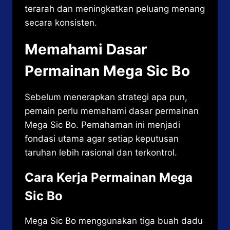
terarah dan meningkatkan peluang menang
secara konsisten.
Memahami Dasar
Permainan Mega Sic Bo
Sebelum menerapkan strategi apa pun,
pemain perlu memahami dasar permainan
Mega Sic Bo. Pemahaman ini menjadi
fondasi utama agar setiap keputusan
taruhan lebih rasional dan terkontrol.
Cara Kerja Permainan Mega
Sic Bo
Mega Sic Bo menggunakan tiga buah dadu