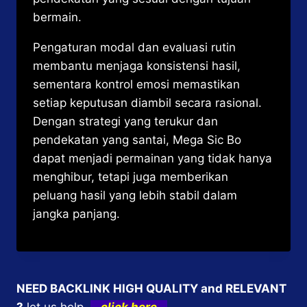
bermain.
Pengaturan modal dan evaluasi rutin
membantu menjaga konsistensi hasil,
sementara kontrol emosi memastikan
setiap keputusan diambil secara rasional.
Dengan strategi yang terukur dan
pendekatan yang santai, Mega Sic Bo
dapat menjadi permainan yang tidak hanya
menghibur, tetapi juga memberikan
peluang hasil yang lebih stabil dalam
jangka panjang.
NEED BACKLINK HIGH QUALITY and RELEVANT