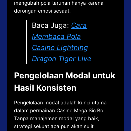
mengubah pola taruhan hanya karena
dorongan emosi sesaat.
Baca Juga:
Cara
Membaca Pola
Casino Lightning
Dragon Tiger Live
Pengelolaan Modal untuk
Hasil Konsisten
Pengelolaan modal adalah kunci utama
dalam permainan Casino Mega Sic Bo.
Tanpa manajemen modal yang baik,
strategi sekuat apa pun akan sulit