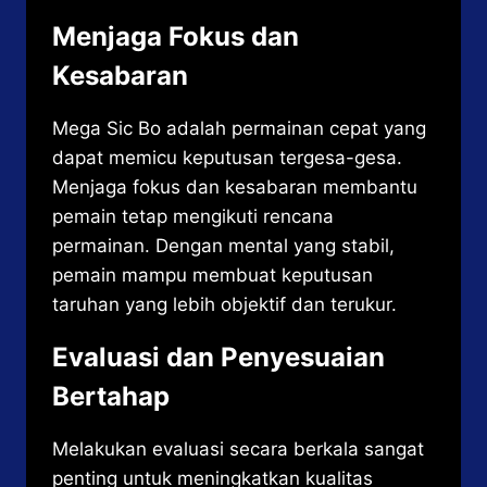
Menjaga Fokus dan
Kesabaran
Mega Sic Bo adalah permainan cepat yang
dapat memicu keputusan tergesa-gesa.
Menjaga fokus dan kesabaran membantu
pemain tetap mengikuti rencana
permainan. Dengan mental yang stabil,
pemain mampu membuat keputusan
taruhan yang lebih objektif dan terukur.
Evaluasi dan Penyesuaian
Bertahap
Melakukan evaluasi secara berkala sangat
penting untuk meningkatkan kualitas