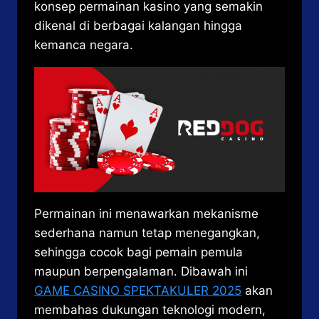
konsep permainan kasino yang semakin
dikenal di berbagai kalangan hingga
kemanca negara.
Permainan ini menawarkan mekanisme
sederhana namun tetap menegangkan,
sehingga cocok bagi pemain pemula
maupun berpengalaman. Dibawah ini
GAME CASINO SPEKTAKULER 2025
akan
membahas dukungan teknologi modern,