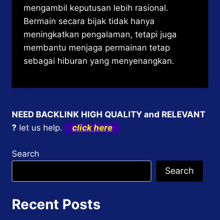
mengambil keputusan lebih rasional.
Bermain secara bijak tidak hanya
meningkatkan pengalaman, tetapi juga
membantu menjaga permainan tetap
sebagai hiburan yang menyenangkan.
NEED BACKLINK HIGH QUALITY and RELEVANT
?
let us help.
click here
Search
Search
Recent Posts