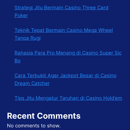
Strategi Jitu Bermain Casino Three Card
Poker
Teknik Tepat Bermain Casino Mega Wheel
Tanpa Rugi
Rahasia Para Pro Menang di Casino Super Sic
Bo
Cara Terbukti Agar Jackpot Besar di Casino
Dream Catcher
Tips Jitu Mengatur Taruhan di Casino Hold’em
Recent Comments
No comments to show.