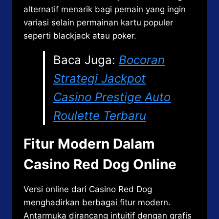
alternatif menarik bagi pemain yang ingin
variasi selain permainan kartu populer
seperti blackjack atau poker.
Baca Juga:
Bocoran
Strategi Jackpot
Casino Prestige Auto
Roulette Terbaru
Fitur Modern Dalam
Casino Red Dog Online
Versi online dari Casino Red Dog
menghadirkan berbagai fitur modern.
Antarmuka dirancang intuitif dengan grafis