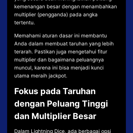
kemenangan besar dengan menambahkan
multiplier (pengganda) pada angka
tertentu.
Memahami aturan dasar ini membantu
Anda dalam membuat taruhan yang lebih
terarah. Pastikan juga mengetahui fitur
multiplier dan bagaimana peluangnya
muncul, karena ini bisa menjadi kunci
utama meraih jackpot.
Fokus pada Taruhan
dengan Peluang Tinggi
dan Multiplier Besar
Dalam Lightning Dice, ada berbagai opsi