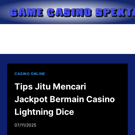
Skip
to
content
Jackpot Casino Lightning
Dice
CASINO ONLINE
Tips Jitu Mencari
Jackpot Bermain Casino
Lightning Dice
07/11/2025