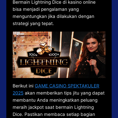
Bermain Lightning Dice di kasino online
bisa menjadi pengalaman yang
menguntungkan jika dilakukan dengan
strategi yang tepat.
Berikut ini
GAME CASINO SPEKTAKULER
2025
akan memberikan tips jitu yang dapat
membantu Anda meningkatkan peluang
meraih jackpot saat bermain Lightning
Dice. Pastikan membaca setiap bagian