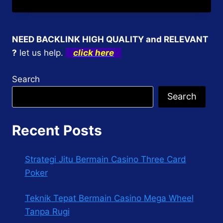
NEED BACKLINK HIGH QUALITY and RELEVANT
?
let us help.
click here
Search
Search
Recent Posts
Strategi Jitu Bermain Casino Three Card
Poker
Teknik Tepat Bermain Casino Mega Wheel
Tanpa Rugi