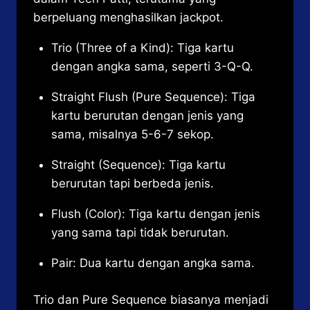
berpeluang menghasilkan jackpot.
Trio (Three of a Kind): Tiga kartu
dengan angka sama, seperti 3-Q-Q.
Straight Flush (Pure Sequence): Tiga
kartu berurutan dengan jenis yang
sama, misalnya 5-6-7 sekop.
Straight (Sequence): Tiga kartu
berurutan tapi berbeda jenis.
Flush (Color): Tiga kartu dengan jenis
yang sama tapi tidak berurutan.
Pair: Dua kartu dengan angka sama.
Trio dan Pure Sequence biasanya menjadi