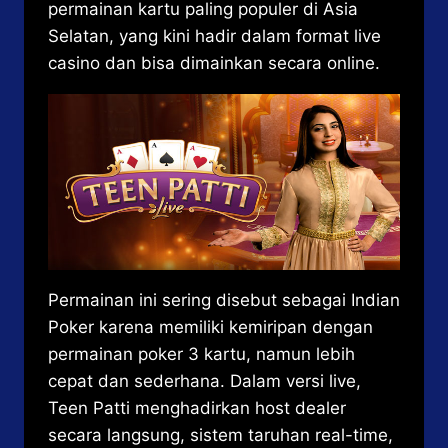
permainan kartu paling populer di Asia
Selatan, yang kini hadir dalam format live
casino dan bisa dimainkan secara online.
Permainan ini sering disebut sebagai Indian
Poker karena memiliki kemiripan dengan
permainan poker 3 kartu, namun lebih
cepat dan sederhana. Dalam versi live,
Teen Patti menghadirkan host dealer
secara langsung, sistem taruhan real-time,