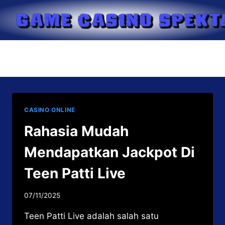
Skip
to
content
Jackpot Teen Patti Live
CASINO ONLINE
Rahasia Mudah
Mendapatkan Jackpot Di
Teen Patti Live
07/11/2025
Teen Patti Live adalah salah satu