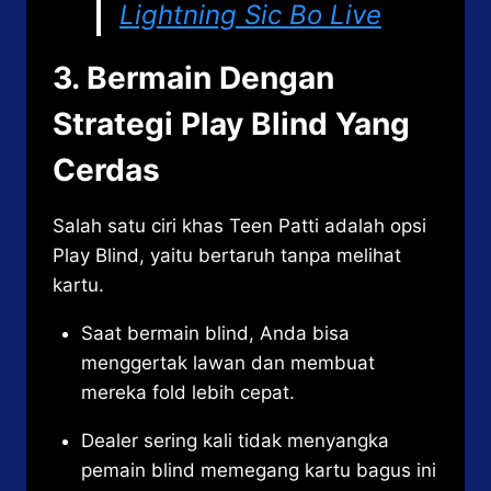
Lightning Sic Bo Live
3. Bermain Dengan
Strategi Play Blind Yang
Cerdas
Salah satu ciri khas Teen Patti adalah opsi
Play Blind, yaitu bertaruh tanpa melihat
kartu.
Saat bermain blind, Anda bisa
menggertak lawan dan membuat
mereka fold lebih cepat.
Dealer sering kali tidak menyangka
pemain blind memegang kartu bagus ini