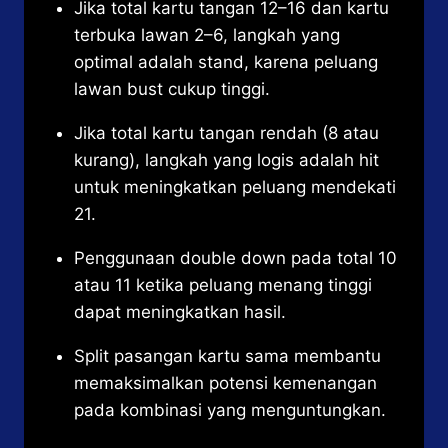
Jika total kartu tangan 12–16 dan kartu
terbuka lawan 2–6, langkah yang
optimal adalah stand, karena peluang
lawan bust cukup tinggi.
Jika total kartu tangan rendah (8 atau
kurang), langkah yang logis adalah hit
untuk meningkatkan peluang mendekati
21.
Penggunaan double down pada total 10
atau 11 ketika peluang menang tinggi
dapat meningkatkan hasil.
Split pasangan kartu sama membantu
memaksimalkan potensi kemenangan
pada kombinasi yang menguntungkan.