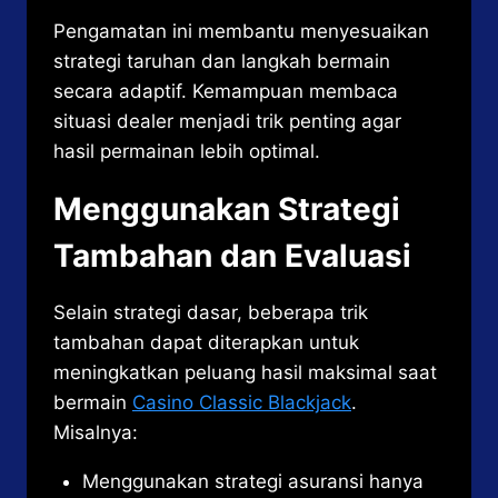
Pengamatan ini membantu menyesuaikan
strategi taruhan dan langkah bermain
secara adaptif. Kemampuan membaca
situasi dealer menjadi trik penting agar
hasil permainan lebih optimal.
Menggunakan Strategi
Tambahan dan Evaluasi
Selain strategi dasar, beberapa trik
tambahan dapat diterapkan untuk
meningkatkan peluang hasil maksimal saat
bermain
Casino Classic Blackjack
.
Misalnya:
Menggunakan strategi asuransi hanya