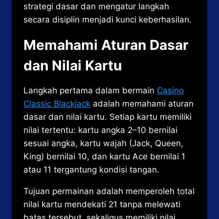
strategi dasar dan mengatur langkah
secara disiplin menjadi kunci keberhasilan.
Memahami Aturan Dasar
dan Nilai Kartu
Langkah pertama dalam bermain
Casino
Classic Blackjack
adalah memahami aturan
dasar dan nilai kartu. Setiap kartu memiliki
nilai tertentu: kartu angka 2–10 bernilai
sesuai angka, kartu wajah (Jack, Queen,
King) bernilai 10, dan kartu Ace bernilai 1
atau 11 tergantung kondisi tangan.
Tujuan permainan adalah memperoleh total
nilai kartu mendekati 21 tanpa melewati
batas tersebut, sekaligus memiliki nilai