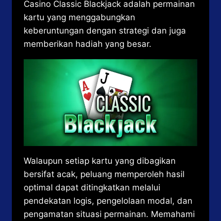
Casino Classic Blackjack adalah permainan
kartu yang menggabungkan
keberuntungan dengan strategi dan juga
memberikan hadiah yang besar.
Walaupun setiap kartu yang dibagikan
bersifat acak, peluang memperoleh hasil
optimal dapat ditingkatkan melalui
pendekatan logis, pengelolaan modal, dan
pengamatan situasi permainan. Memahami