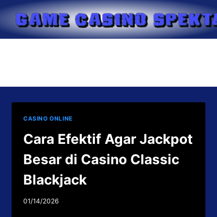
Skip
to
content
Tips Casino Classic
Blackjack
CASINO ONLINE
Cara Efektif Agar Jackpot
Besar di Casino Classic
Blackjack
01/14/2026