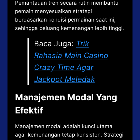
Pemantauan tren secara rutin membantu
pemain menyesuaikan strategi
berdasarkan kondisi permainan saat ini,
sehingga peluang kemenangan lebih tinggi.
Baca Juga:
Trik
Rahasia Main Casino
Crazy Time Agar
Jackpot Meledak
Manajemen Modal Yang
Efektif
Manajemen modal adalah kunci utama
agar kemenangan tetap konsisten. Strategi