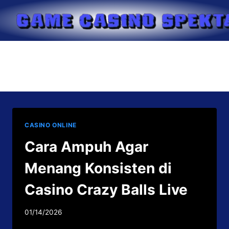
Skip
to
content
Tips Casino Crazy Balls
Live
CASINO ONLINE
Cara Ampuh Agar
Menang Konsisten di
Casino Crazy Balls Live
01/14/2026