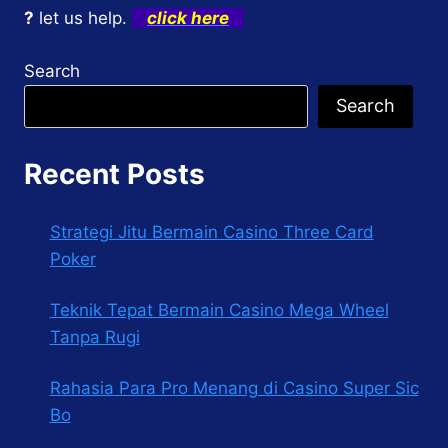
?
let us help.
click here
Search
Search
Recent Posts
Strategi Jitu Bermain Casino Three Card
Poker
Teknik Tepat Bermain Casino Mega Wheel
Tanpa Rugi
Rahasia Para Pro Menang di Casino Super Sic
Bo