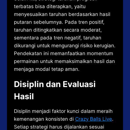
terbatas bisa diterapkan, yaitu
menyesuaikan taruhan berdasarkan hasil
putaran sebelumnya. Pada tren positif,
taruhan ditingkatkan secara moderat,
sementara pada tren negatif, taruhan
dikurangi untuk mengurangi risiko kerugian.
Pendekatan ini memanfaatkan momentum
permainan untuk memaksimalkan hasil dan
menjaga modal tetap aman.
Disiplin dan Evaluasi
Hasil
Disiplin menjadi faktor kunci dalam meraih
kemenangan konsisten di
Crazy Balls Live
.
Setiap strategi harus dijalankan sesuai