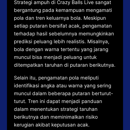
Strategi ampuh di Crazy Balls Live sangat
bergantung pada kemampuan mengamati
pola dan tren keluarnya bola. Meskipun
setiap putaran bersifat acak, pengamatan
terhadap hasil sebelumnya memungkinkan
prediksi peluang lebih realistis. Misalnya,
bola dengan warna tertentu yang jarang
muncul bisa menjadi peluang untuk
ditempatkan taruhan di putaran berikutnya.
Selain itu, pengamatan pola meliputi
identifikasi angka atau warna yang sering
muncul dalam beberapa putaran berturut-
turut. Tren ini dapat menjadi panduan
dalam menentukan strategi taruhan
berikutnya dan meminimalkan risiko
kerugian akibat keputusan acak.