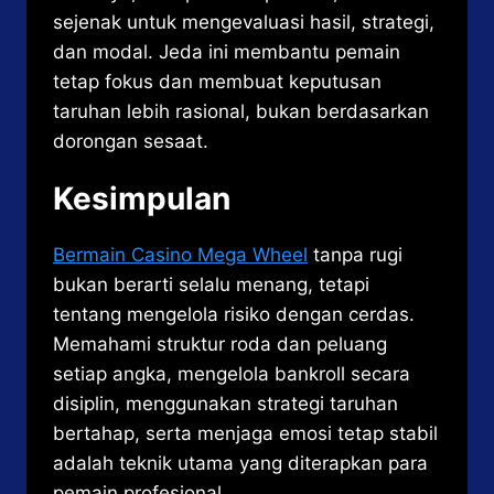
sejenak untuk mengevaluasi hasil, strategi,
dan modal. Jeda ini membantu pemain
tetap fokus dan membuat keputusan
taruhan lebih rasional, bukan berdasarkan
dorongan sesaat.
Kesimpulan
Bermain Casino Mega Wheel
tanpa rugi
bukan berarti selalu menang, tetapi
tentang mengelola risiko dengan cerdas.
Memahami struktur roda dan peluang
setiap angka, mengelola bankroll secara
disiplin, menggunakan strategi taruhan
bertahap, serta menjaga emosi tetap stabil
adalah teknik utama yang diterapkan para
pemain profesional.