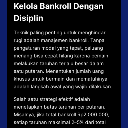
Kelola Bankroll Dengan
Disiplin
Teknik paling penting untuk menghindari
rugi adalah manajemen bankroll. Tanpa
pengaturan modal yang tepat, peluang
menang bisa cepat hilang karena pemain
melakukan taruhan terlalu besar dalam
satu putaran. Menentukan jumlah uang
khusus untuk bermain dan mematuhinya
adalah langkah awal yang wajib dilakukan.
Salah satu strategi efektif adalah
menetapkan batas taruhan per putaran.
Misalnya, jika total bankroll Rp2.000.000,
setiap taruhan maksimal 2–5% dari total